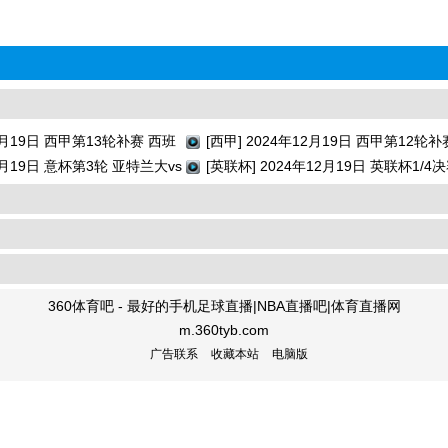
12月19日 西甲第13轮补赛 西班
[西甲] 2024年12月19日 西甲第12轮补
 全场录像回放
12月19日 意杯第3轮 亚特兰大vs
亚雷亚尔vs巴列卡诺 全场录像回放
[英联杯] 2024年12月19日 英联杯1/4
回放
纳vs水晶宫 全场录像回放
360体育吧 - 最好的手机足球直播|NBA直播吧|体育直播网
m.360tyb.com
广告联系
收藏本站
电脑版