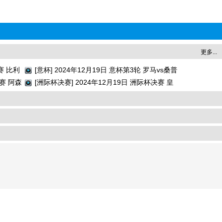
更多...
赛 比利
[意杯] 2024年12月19日 意杯第3轮 罗马vs桑普
决赛 阿森
多利亚 全场录像回放
[洲际杯决赛] 2024年12月19日 洲际杯决赛 皇
家马德里vs帕丘卡 全场录像回放