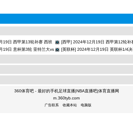
12月19日 西甲第13轮补赛 西班
[西甲] 2024年12月19日 西甲第12轮补
 全场录像回放
12月19日 意杯第3轮 亚特兰大vs
亚雷亚尔vs巴列卡诺 全场录像回放
[英联杯] 2024年12月19日 英联杯1/4
回放
纳vs水晶宫 全场录像回放
360体育吧 - 最好的手机足球直播|NBA直播吧|体育直播网
m.360tyb.com
广告联系
收藏本站
电脑版