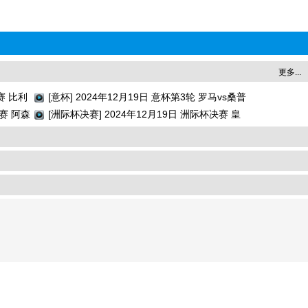
更多...
赛 比利
[意杯] 2024年12月19日 意杯第3轮 罗马vs桑普
决赛 阿森
多利亚 全场录像回放
[洲际杯决赛] 2024年12月19日 洲际杯决赛 皇
家马德里vs帕丘卡 全场录像回放