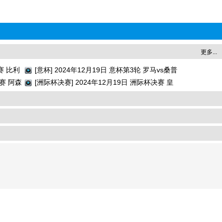
更多...
赛 比利
[意杯] 2024年12月19日 意杯第3轮 罗马vs桑普
决赛 阿森
多利亚 全场录像回放
[洲际杯决赛] 2024年12月19日 洲际杯决赛 皇
家马德里vs帕丘卡 全场录像回放