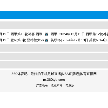
12月19日 西甲第13轮补赛 西班
[西甲] 2024年12月19日 西甲第12轮补
 全场录像回放
12月19日 意杯第3轮 亚特兰大vs
亚雷亚尔vs巴列卡诺 全场录像回放
[英联杯] 2024年12月19日 英联杯1/4
回放
纳vs水晶宫 全场录像回放
360体育吧 - 最好的手机足球直播|NBA直播吧|体育直播网
m.360tyb.com
广告联系
收藏本站
电脑版