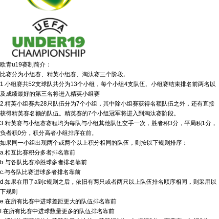
欧青u19赛制简介：
比赛分为小组赛、精英小组赛、淘汰赛三个阶段。
1.小组赛共52支球队共分为13个小组，每个小组4支队伍。小组赛结束排名前两名以
及成绩最好的第三名将进入精英小组赛
2.精英小组赛共28只队伍分为7个小组，其中除小组赛获得名额队伍之外，还有直接
获得精英赛名额的队伍。精英赛的7个小组冠军将进入到淘汰赛阶段。
3.精英赛与小组赛赛程均为每队与小组其他队伍交手一次，胜者积3分，平局积1分，
负者积0分，积分高者小组排序在前。
如果同一小组出现两个或两个以上积分相同的队伍，则按以下规则排序：
a.相互比赛积分多者排名靠前
b.与各队比赛净胜球多者排名靠前
c.与各队比赛进球多者排名靠前
d.如果在用了a到c规则之后，依旧有两只或者两只以上队伍排名顺序相同，则采用以
下规则
e.在所有比赛中进球差距更大的队伍排名靠前
f.在所有比赛中进球数量更多的队伍排名靠前